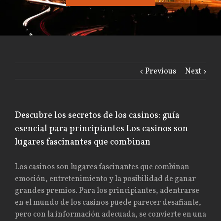
Previous
Next
Descubre los secretos de los casinos: guía
esencial para principiantes Los casinos son
lugares fascinantes que combinan
Los casinos son lugares fascinantes que combinan
emoción, entretenimiento y la posibilidad de ganar
grandes premios. Para los principiantes, adentrarse
en el mundo de los casinos puede parecer desafiante,
pero con la información adecuada, se convierte en una