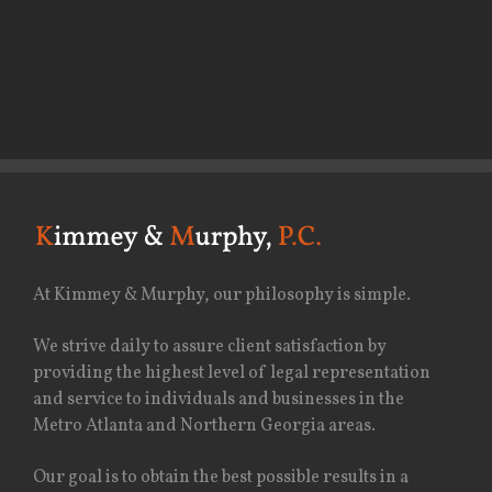
At Kimmey & Murphy, our philosophy is simple.
We strive daily to assure client satisfaction by
providing the highest level of legal representation
and service to individuals and businesses in the
Metro Atlanta and Northern Georgia areas.
Our goal is to obtain the best possible results in a