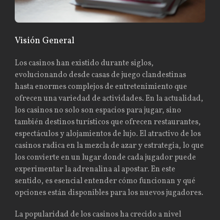
Visión General
Los casinos han existido durante siglos,
evolucionando desde casas de juego clandestinas
hasta enormes complejos de entretenimiento que
ofrecen una variedad de actividades. En la actualidad,
los casinos no solo son espacios para jugar, sino
también destinos turísticos que ofrecen restaurantes,
espectáculos y alojamientos de lujo. El atractivo de los
casinos radica en la mezcla de azar y estrategia, lo que
los convierte en un lugar donde cada jugador puede
experimentar la adrenalina al apostar. En este
sentido, es esencial entender cómo funcionan y qué
opciones están disponibles para los nuevos jugadores.
La popularidad de los casinos ha crecido a nivel