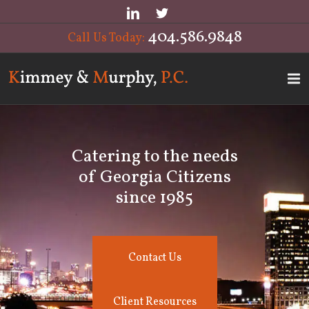
404.586.9848
Call Us Today:
Catering to the needs
of Georgia Citizens
since 1985
Contact Us
Client Resources