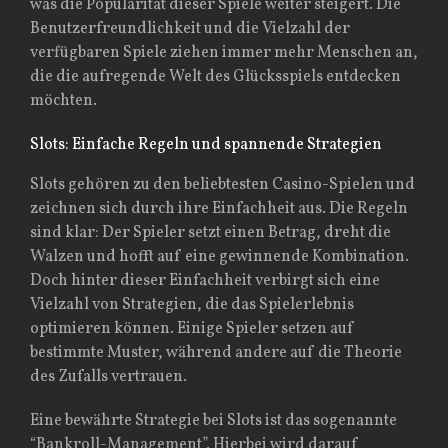
was die Popularität dieser Spiele weiter steigert. Die
Benutzerfreundlichkeit und die Vielzahl der
verfügbaren Spiele ziehen immer mehr Menschen an,
die die aufregende Welt des Glücksspiels entdecken
möchten.
Slots: Einfache Regeln und spannende Strategien
Slots gehören zu den beliebtesten Casino-Spielen und
zeichnen sich durch ihre Einfachheit aus. Die Regeln
sind klar: Der Spieler setzt einen Betrag, dreht die
Walzen und hofft auf eine gewinnende Kombination.
Doch hinter dieser Einfachheit verbirgt sich eine
Vielzahl von Strategien, die das Spielerlebnis
optimieren können. Einige Spieler setzen auf
bestimmte Muster, während andere auf die Theorie
des Zufalls vertrauen.
Eine bewährte Strategie bei Slots ist das sogenannte
“Bankroll-Management”. Hierbei wird darauf