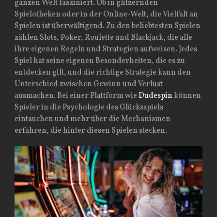
ganzen Welt fasziniert. Ob in glitzernden
Spielotheken oder in der Online-Welt, die Vielfalt an
Spielen ist überwältigend. Zu den beliebtesten Spielen
zählen Slots, Poker, Roulette und Blackjack, die alle
ihre eigenen Regeln und Strategien aufweisen. Jedes
Spiel hat seine eigenen Besonderheiten, die es zu
entdecken gilt, und die richtige Strategie kann den
Unterschied zwischen Gewinn und Verlust
ausmachen. Bei einer Plattform wie
Dudespin
können
Spieler in die Psychologie des Glücksspiels
eintauchen und mehr über die Mechanismen
erfahren, die hinter diesen Spielen stecken.