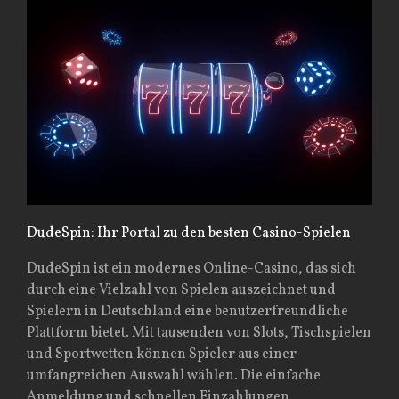
DudeSpin: Ihr Portal zu den besten Casino-Spielen
DudeSpin ist ein modernes Online-Casino, das sich
durch eine Vielzahl von Spielen auszeichnet und
Spielern in Deutschland eine benutzerfreundliche
Plattform bietet. Mit tausenden von Slots, Tischspielen
und Sportwetten können Spieler aus einer
umfangreichen Auswahl wählen. Die einfache
Anmeldung und schnellen Einzahlungen