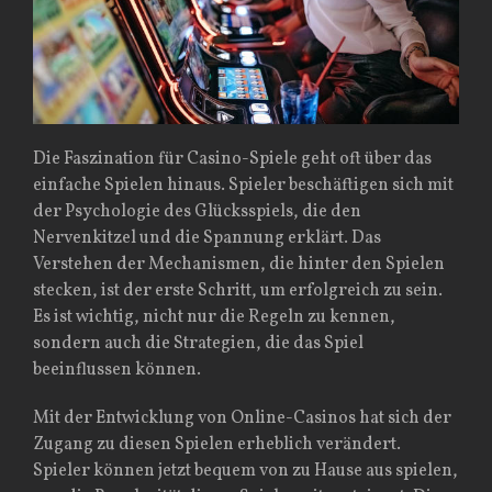
Die Faszination für Casino-Spiele geht oft über das
einfache Spielen hinaus. Spieler beschäftigen sich mit
der Psychologie des Glücksspiels, die den
Nervenkitzel und die Spannung erklärt. Das
Verstehen der Mechanismen, die hinter den Spielen
stecken, ist der erste Schritt, um erfolgreich zu sein.
Es ist wichtig, nicht nur die Regeln zu kennen,
sondern auch die Strategien, die das Spiel
beeinflussen können.
Mit der Entwicklung von Online-Casinos hat sich der
Zugang zu diesen Spielen erheblich verändert.
Spieler können jetzt bequem von zu Hause aus spielen,