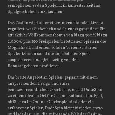
ermöglichen es den Spielern, in kürzester Zeit ins
Spielgeschehen einzutauchen.
Das Casino wird unter einer internationalen Lizenz
reguliert, was Sicherheit und Fairness garantiert. Ein
attraktiver Willkommensbonus von bis zu 300 % bis zu
2.000 € plus 150 Freispielen bietet neuen Spielern die
Möglichkeit, mit einem soliden Vorteil zu starten.
Spieler können somit die angebotenen Spiele
ausprobieren und gleichzeitig von den
Bonusangeboten profitieren.
Das breite Angebot an Spielen, gepaart mit einem
ansprechenden Design und einer
benutzerfreundlichen Oberfläche, macht DudeSpin
zu einem idealen Ort für Casino-Enthusiasten. Egal,
ob Sie neu im Online-Glücksspiel sind oder ein
erfahrener Spieler, DudeSpin bietet für jeden etwas
und lädt dazu ein, die aufregende Welt der Casino-