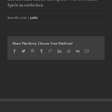
Spiele zu entdecken.
June 8th, 2026
|
public
Share This Story, Choose Your Platform!