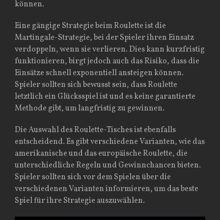
können.
Eine gängige Strategie beim Roulette ist die
Martingale-Strategie, bei der Spieler ihren Einsatz
verdoppeln, wenn sie verlieren. Dies kann kurzfristig
funktionieren, birgt jedoch auch das Risiko, dass die
Einsätze schnell exponentiell ansteigen können.
Spieler sollten sich bewusst sein, dass Roulette
letztlich ein Glücksspiel ist und es keine garantierte
Methode gibt, um langfristig zu gewinnen.
Die Auswahl des Roulette-Tisches ist ebenfalls
entscheidend. Es gibt verschiedene Varianten, wie das
amerikanische und das europäische Roulette, die
unterschiedliche Regeln und Gewinnchancen bieten.
Spieler sollten sich vor dem Spielen über die
verschiedenen Varianten informieren, um das beste
Spiel für ihre Strategie auszuwählen.