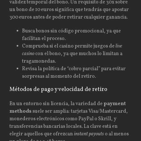
validez temporal del bono. Un requisito de 30x sobre
un bono de 10 euros significa que tendrás que apostar
300 euros antes de poder retirar cualquier ganancia.
Busca bonos sin código promocional, ya que
facilitan el proceso.
Comprueba si el casino permite juegos de
live
casino
con el bono, ya que muchos lo limitan a
tragamonedas.
Revisa la política de “cobro parcial” para evitar
sorpresas al momento del retiro.
Métodos de pago y velocidad de retiro
En un entorno sin licencia, la variedad de
payment
methods
suele ser amplia: tarjetas Visa/Mastercard,
monederos electrónicos como PayPal o Skrill, y
transferencias bancarias locales. La clave está en
elegir aquellos que ofrezcan
instant payouts
o al menos