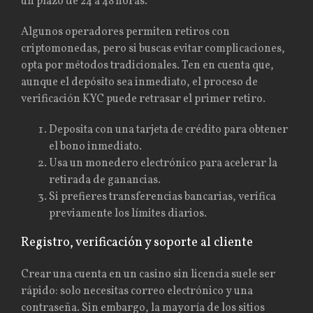
un plazo de 24 a 48 horas.
Algunos operadores permiten retiros con
criptomonedas, pero si buscas evitar complicaciones,
opta por métodos tradicionales. Ten en cuenta que,
aunque el depósito sea inmediato, el proceso de
verificación KYC puede retrasar el primer retiro.
Deposita con una tarjeta de crédito para obtener
el bono inmediato.
Usa un monedero electrónico para acelerar la
retirada de ganancias.
Si prefieres transferencias bancarias, verifica
previamente los límites diarios.
Registro, verificación y soporte al cliente
Crear una cuenta en un casino sin licencia suele ser
rápido: solo necesitas correo electrónico y una
contraseña. Sin embargo, la mayoría de los sitios