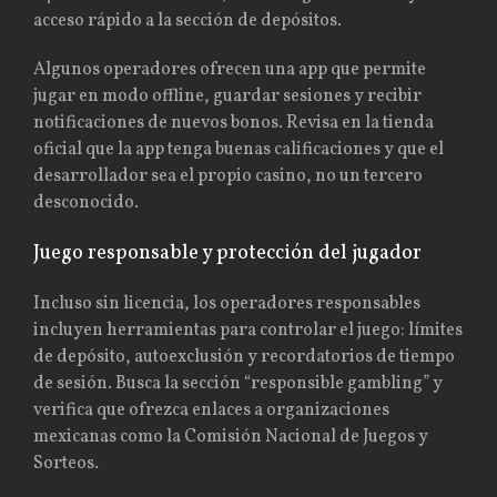
acceso rápido a la sección de depósitos.
Algunos operadores ofrecen una app que permite
jugar en modo offline, guardar sesiones y recibir
notificaciones de nuevos bonos. Revisa en la tienda
oficial que la app tenga buenas calificaciones y que el
desarrollador sea el propio casino, no un tercero
desconocido.
Juego responsable y protección del jugador
Incluso sin licencia, los operadores responsables
incluyen herramientas para controlar el juego: límites
de depósito, autoexclusión y recordatorios de tiempo
de sesión. Busca la sección “responsible gambling” y
verifica que ofrezca enlaces a organizaciones
mexicanas como la Comisión Nacional de Juegos y
Sorteos.