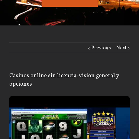
Previous
Next
Casinos online sin licencia: visión general y
opciones