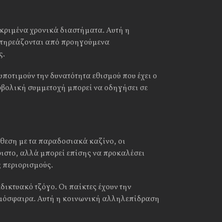
εκριμένα χρονικά διαστήματα. Αυτή η
 επηρεάζονται από προηγούμενα
ς.
υποτιμούν την δυνατότητα εθισμού που έχει ο
ερβολική συμμετοχή μπορεί να οδηγήσει σε
ίθεση με τα παραδοσιακά καζίνο, οι
ριστο, αλλά μπορεί επίσης να προκαλέσει
 περιορισμούς.
ικτυακό τζόγο. Οι παίκτες έχουν την
τμόσφαιρα. Αυτή η κοινωνική αλληλεπίδραση