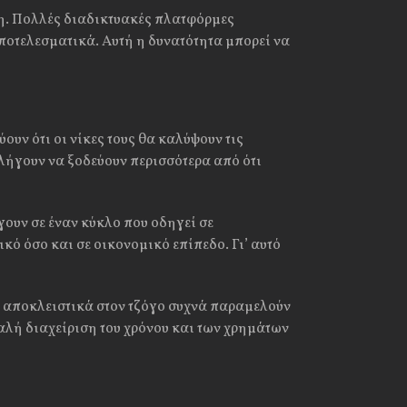
λη. Πολλές διαδικτυακές πλατφόρμες
αποτελεσματικά. Αυτή η δυνατότητα μπορεί να
ουν ότι οι νίκες τους θα καλύψουν τις
λήγουν να ξοδεύουν περισσότερα από ότι
ουν σε έναν κύκλο που οδηγεί σε
κό όσο και σε οικονομικό επίπεδο. Γι’ αυτό
υν αποκλειστικά στον τζόγο συχνά παραμελούν
καλή διαχείριση του χρόνου και των χρημάτων