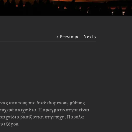
Previous
Next
Ένας από τους πιο διαδεδομένους μύθους
α τυχερά παιχνίδια. Η πραγματικότητα είναι
 παιχνίδια βασίζονται στην τύχη. Παρόλα
ου τζόγου.