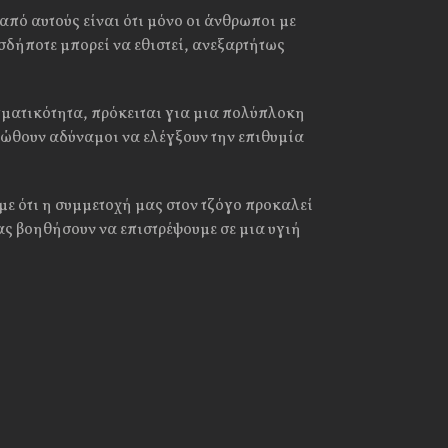
από αυτούς είναι ότι μόνο οι άνθρωποι με
σδήποτε μπορεί να εθιστεί, ανεξαρτήτως
αγματικότητα, πρόκειται για μια πολύπλοκη
ιώθουν αδύναμοι να ελέγξουν την επιθυμία
ε ότι η συμμετοχή μας στον τζόγο προκαλεί
ς βοηθήσουν να επιστρέψουμε σε μια υγιή