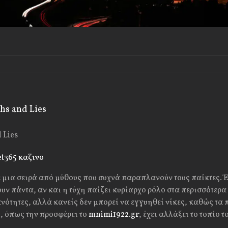
hs and Lies
 Lies
et365 καζινο
με μια σειρά από μύθους που συχνά παραπλανούν τους παίκτες. 
ουν πάντα, αν και η τύχη παίζει κυρίαρχο ρόλο στα περισσότερ
ανότητες, αλλά κανείς δεν μπορεί να εγγυηθεί νίκες, καθώς τα
, όπως την προσφέρει το
mnimi1922.gr
, έχει αλλάξει το τοπίο τ