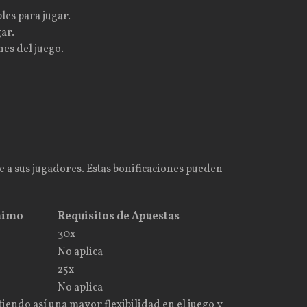
les para jugar.
ar.
nes del juego.
ce a sus jugadores. Estas bonificaciones pueden
nimo
Requisitos de Apuestas
30x
No aplica
25x
No aplica
iendo así una mayor flexibilidad en el juego y