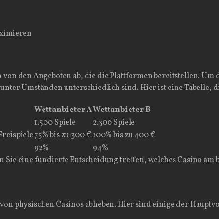
aximieren
 von den Angeboten ab, die die Plattformen bereitstellen. Um di
unter Umständen unterschiedlich sind. Hier ist eine Tabelle, d
Wettanbieter A
Wettanbieter B
1.500 Spiele
2.300 Spiele
Freispiele
75% bis zu 300 €
100% bis zu 400 €
92%
94%
Sie eine fundierte Entscheidung treffen, welches Casino am b
e von physischen Casinos abheben. Hier sind einige der Hauptvor