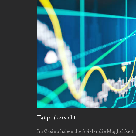
Hauptübersicht
Im Casino haben die Spieler die Möglichkeit,