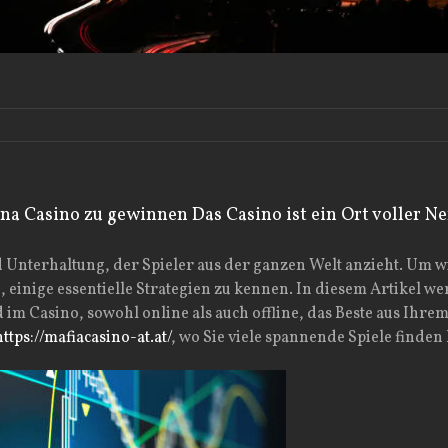
ina Casino zu gewinnen Das Casino ist ein Ort voller N
d Unterhaltung, der Spieler aus der ganzen Welt anzieht. Um w
 einige essentielle Strategien zu kennen. In diesem Artikel w
im Casino, sowohl online als auch offline, das Beste aus Ihrem
https://mafiacasino-at.at/
, wo Sie viele spannende Spiele finden