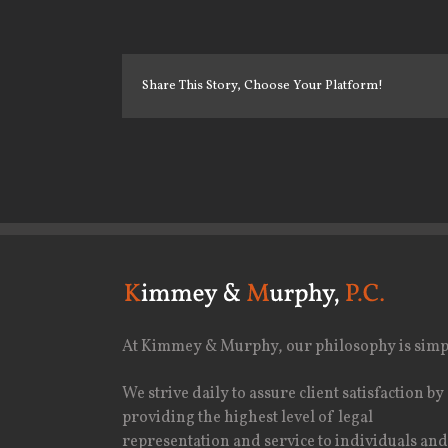
Share This Story, Choose Your Platform!
At Kimmey & Murphy, our philosophy is simp
We strive daily to assure client satisfaction by
providing the highest level of legal
representation and service to individuals and