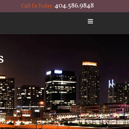
404.586.9848
Call Us Today:
s