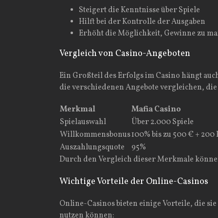
Steigert die Kenntnisse über Spiele
Hilft bei der Kontrolle der Ausgaben
Erhöht die Möglichkeit, Gewinne zu m
Vergleich von Casino-Angeboten
Ein Großteil des Erfolgs im Casino hängt auch
die verschiedenen Angebote vergleichen, die 
Merkmal
Mafia Casino
Spielauswahl
Über 2.000 Spiele
Willkommensbonus
100% bis zu 500 € + 200 
Auszahlungsquote
95%
Durch den Vergleich dieser Merkmale können 
Wichtige Vorteile der Online-Casinos
Online-Casinos bieten einige Vorteile, die si
nutzen können: