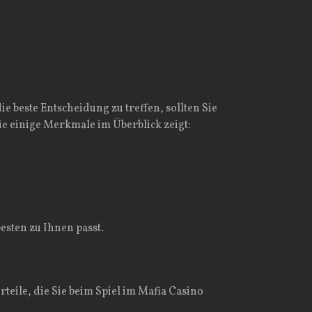
e beste Entscheidung zu treffen, sollten Sie
ie einige Merkmale im Überblick zeigt:
esten zu Ihnen passt.
teile, die Sie beim Spiel im Mafia Casino