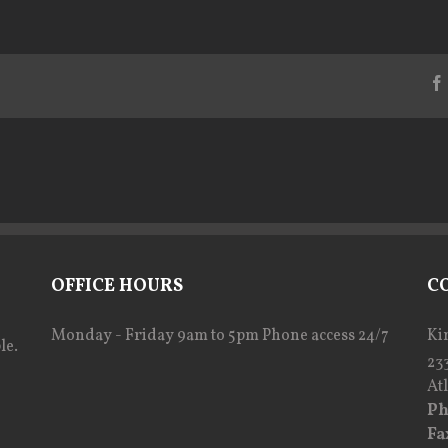
OFFICE HOURS
C
Monday - Friday 9am to 5pm Phone access 24/7
Ki
le.
23
At
Ph
Fa