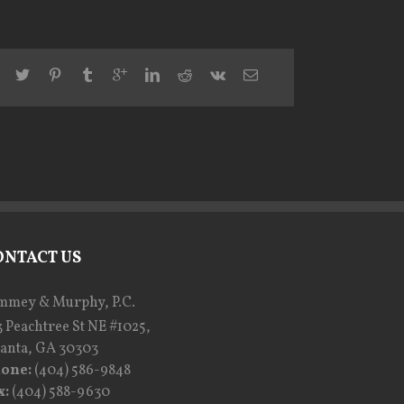
ONTACT US
mmey & Murphy, P.C.
3 Peachtree St NE #1025,
lanta, GA 30303
one:
(404) 586-9848
x:
(404) 588-9630