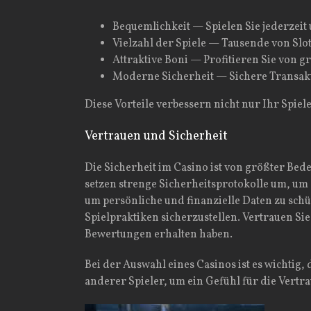
Bequemlichkeit — Spielen Sie jederzeit 
Vielzahl der Spiele — Tausende von Slot
Attraktive Boni — Profitieren Sie von
Moderne Sicherheit — Sichere Transakt
Diese Vorteile verbessern nicht nur Ihr Spi
Vertrauen und Sicherheit
Die Sicherheit im Casino ist von größter Bed
setzen strenge Sicherheitsprotokolle um, um 
um persönliche und finanzielle Daten zu sc
Spielpraktiken sicherzustellen. Vertrauen S
Bewertungen erhalten haben.
Bei der Auswahl eines Casinos ist es wichti
anderer Spieler, um ein Gefühl für die Vert