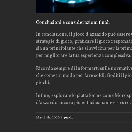
Conclusioni e considerazioni finali
In conclusione, il gioco d’azzardo può essere 
strategie di gioco, praticare il gioco responsa
sia un principiante che si avvicina per la prima
per migliorare la tua esperienza complessiva.
Ricorda sempre di informarti sulle normative l
che come un modo per fare soldi. Goditi il gi
giochi.
Infine, esplorando piattaforme come Morospi
d’azzardo ancora più entusiasmante e sicuro.
May 27th, 2026
|
public