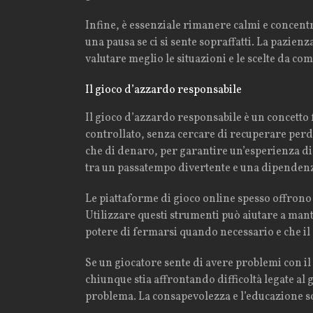
Infine, è essenziale rimanere calmi e concentra
una pausa se ci si sente sopraffatti. La pazie
valutare meglio le situazioni e le scelte da co
Il gioco d’azzardo responsabile
Il gioco d’azzardo responsabile è un concett
controllato, senza cercare di recuperare perdi
che di denaro, per garantire un’esperienza di
tra un passatempo divertente e una dipenden
Le piattaforme di gioco online spesso offrono
Utilizzare questi strumenti può aiutare a mant
potere di fermarsi quando necessario e che il
Se un giocatore sente di avere problemi con i
chiunque stia affrontando difficoltà legate al
problema. La consapevolezza e l’educazione son