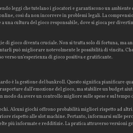
lendo leggi che tutelano i giocatori e garantiscono un ambiente
 online, così da non incorrere in problemi legali. La comprensio
e a una cultura del gioco responsabile, dove si gioca per diver
ie di gioco diventa cruciale. Non si tratta solo di fortuna, ma a
ntarli può migliorare notevolmente le possibilità di vincita. Che
so verso un’esperienza di gioco positiva e gratificante.
ardo è la gestione del bankroll. Questo significa pianificare qu
i trasportare dall’emozione del gioco, ma stabilire un budget aiut
 in modo da avere un controllo migliore sulle spese e sul tempo 
ochi. Alcuni giochi offrono probabilità migliori rispetto ad altri
iore rispetto alle slot machine. Pertanto, informarsi sulle perc
scelte più informate e redditizie. La pratica attraverso versioni 