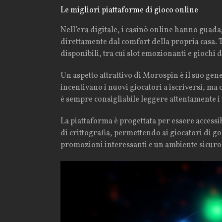
Le migliori piattaforme di gioco online
Nell’era digitale, i casinò online hanno guad
direttamente dal comfort della propria casa. Tr
disponibili, tra cui slot emozionanti e giochi da
Un aspetto attrattivo di Morospin è il suo ge
incentivano i nuovi giocatori a iscriversi, ma 
è sempre consigliabile leggere attentamente i t
La piattaforma è progettata per essere accessi
di crittografia, permettendo ai giocatori di 
promozioni interessanti e un ambiente sicuro 