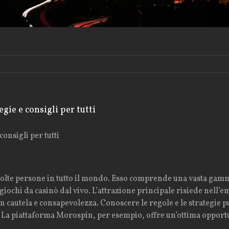
gie e consigli per tutti
onsigli per tutti
 molte persone in tutto il mondo. Esso comprende una vasta gamma 
 giochi da casinò dal vivo. L’attrazione principale risiede nell
 cautela e consapevolezza. Conoscere le regole e le strategie p
. La piattaforma Morospin, per esempio, offre un’ottima opport