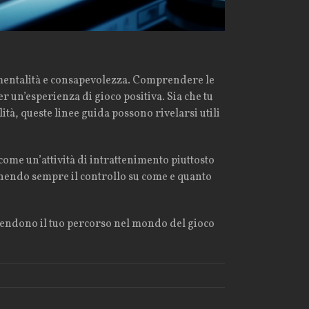
ta mentalità e consapevolezza. Comprendere le
er un’esperienza di gioco positiva. Sia che tu
lità, queste linee guida possono rivelarsi utili
come un’attività di intrattenimento piuttosto
enendo sempre il controllo su come e quanto
endono il tuo percorso nel mondo del gioco