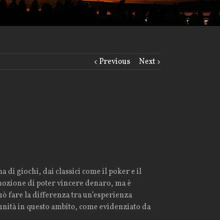
Previous
Next
di giochi, dai classici come il poker e il
’emozione di poter vincere denaro, ma è
uò fare la differenza tra un’esperienza
unità in questo ambito, come evidenziato da