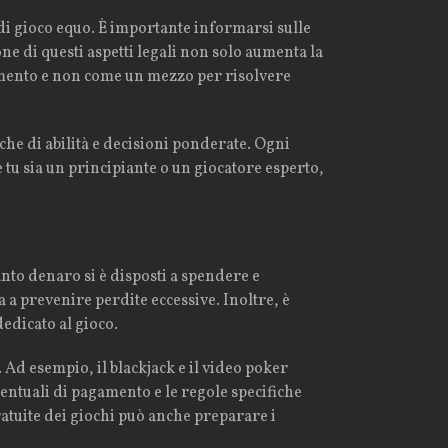
 di gioco equo. È importante informarsi sulle
ne di questi aspetti legali non solo aumenta la
timento e non come un mezzo per risolvere
nche di abilità e decisioni ponderate. Ogni
 tu sia un principiante o un giocatore esperto,
anto denaro si è disposti a spendere e
a a prevenire perdite eccessive. Inoltre, è
dedicato al gioco.
. Ad esempio, il blackjack e il video poker
entuali di pagamento e le regole specifiche
gratuite dei giochi può anche preparare i