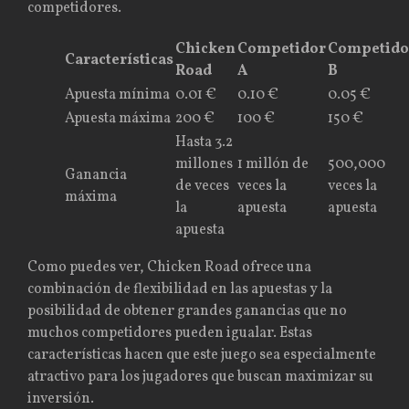
competidores.
Chicken
Competidor
Competido
Características
Road
A
B
Apuesta mínima
0.01 €
0.10 €
0.05 €
Apuesta máxima
200 €
100 €
150 €
Hasta 3.2
millones
1 millón de
500,000
Ganancia
de veces
veces la
veces la
máxima
la
apuesta
apuesta
apuesta
Como puedes ver, Chicken Road ofrece una
combinación de flexibilidad en las apuestas y la
posibilidad de obtener grandes ganancias que no
muchos competidores pueden igualar. Estas
características hacen que este juego sea especialmente
atractivo para los jugadores que buscan maximizar su
inversión.