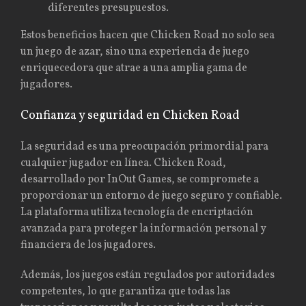
diferentes presupuestos.
Estos beneficios hacen que Chicken Road no solo sea
un juego de azar, sino una experiencia de juego
enriquecedora que atrae a una amplia gama de
jugadores.
Confianza y seguridad en Chicken Road
La seguridad es una preocupación primordial para
cualquier jugador en línea. Chicken Road,
desarrollado por InOut Games, se compromete a
proporcionar un entorno de juego seguro y confiable.
La plataforma utiliza tecnología de encriptación
avanzada para proteger la información personal y
financiera de los jugadores.
Además, los juegos están regulados por autoridades
competentes, lo que garantiza que todas las