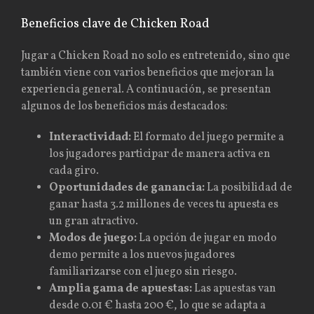
Beneficios clave de Chicken Road
Jugar a Chicken Road no solo es entretenido, sino que
también viene con varios beneficios que mejoran la
experiencia general. A continuación, se presentan
algunos de los beneficios más destacados:
Interactividad:
El formato del juego permite a
los jugadores participar de manera activa en
cada giro.
Oportunidades de ganancia:
La posibilidad de
ganar hasta 3.2 millones de veces tu apuesta es
un gran atractivo.
Modos de juego:
La opción de jugar en modo
demo permite a los nuevos jugadores
familiarizarse con el juego sin riesgo.
Amplia gama de apuestas:
Las apuestas van
desde 0.01 € hasta 200 €, lo que se adapta a