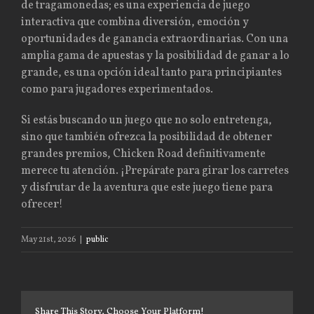
de tragamonedas; es una experiencia de juego
interactiva que combina diversión, emoción y
oportunidades de ganancia extraordinarias. Con una
amplia gama de apuestas y la posibilidad de ganar a lo
grande, es una opción ideal tanto para principiantes
como para jugadores experimentados.
Si estás buscando un juego que no solo entretenga,
sino que también ofrezca la posibilidad de obtener
grandes premios, Chicken Road definitivamente
merece tu atención. ¡Prepárate para girar los carretes
y disfrutar de la aventura que este juego tiene para
ofrecer!
May 21st, 2026
|
public
Share This Story, Choose Your Platform!