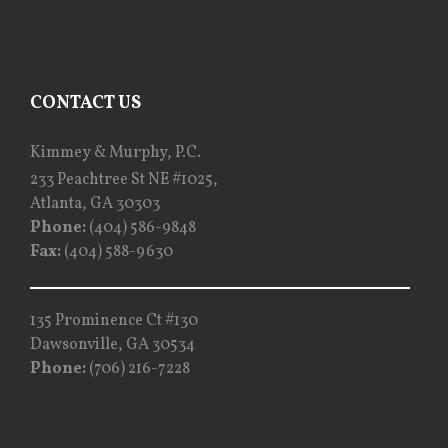
CONTACT US
Kimmey & Murphy, P.C.
233 Peachtree St NE #1025,
Atlanta, GA 30303
Phone:
(404) 586-9848
Fax:
(404) 588-9630
135 Prominence Ct #130
Dawsonville, GA 30534
Phone:
(706) 216-7228