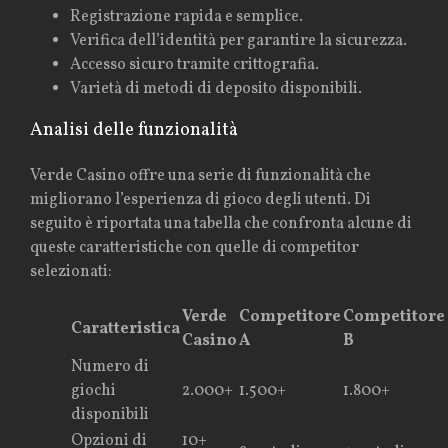
Registrazione rapida e semplice.
Verifica dell’identità per garantire la sicurezza.
Accesso sicuro tramite crittografia.
Varietà di metodi di deposito disponibili.
Analisi delle funzionalità
Verde Casino offre una serie di funzionalità che
migliorano l’esperienza di gioco degli utenti. Di
seguito è riportata una tabella che confronta alcune di
queste caratteristiche con quelle di competitor
selezionati:
Verde
Competitore
Competitore
Caratteristica
Casino
A
B
Numero di
giochi
2.000+
1.500+
1.800+
disponibili
Opzioni di
10+