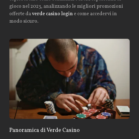
gioco nel 2023, analizzando le migliori promozioni
offerte da
verde casino login
e come accedervi in
modo sicuro.
Panoramica di Verde Casino