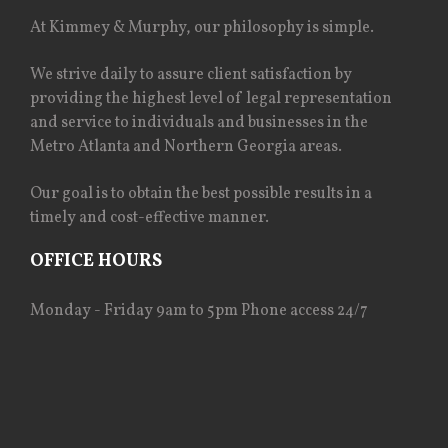
At Kimmey & Murphy, our philosophy is simple.
We strive daily to assure client satisfaction by
providing the highest level of legal representation
and service to individuals and businesses in the
Metro Atlanta and Northern Georgia areas.
Our goal is to obtain the best possible results in a
timely and cost-effective manner.
OFFICE HOURS
Monday - Friday 9am to 5pm Phone access 24/7