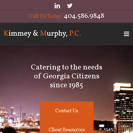
404.586.9848
Call Us Today:
Catering to the needs
of Georgia Citizens
since 1985
Contact Us
Client Resources