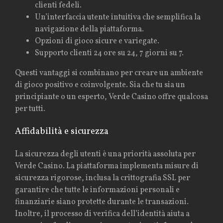
clienti fedeli.
Un’interfaccia utente intuitiva che semplifica la
navigazione della piattaforma.
Opzioni di gioco sicure e variegate.
Supporto clienti 24 ore su 24, 7 giorni su 7.
Questi vantaggi si combinano per creare un ambiente
di gioco positivo e coinvolgente. Sia che tu sia un
principiante o un esperto, Verde Casino offre qualcosa
per tutti.
Affidabilità e sicurezza
La sicurezza degli utenti è una priorità assoluta per
Verde Casino. La piattaforma implementa misure di
sicurezza rigorose, inclusa la crittografia SSL per
garantire che tutte le informazioni personali e
finanziarie siano protette durante le transazioni.
Inoltre, il processo di verifica dell’identità aiuta a