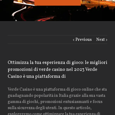
Previous
Next
Ottimizza la tua esperienza di gioco: le migliori
promozioni di verde casino nel 2023 Verde
Casino è una piattaforma di
Verde Casino è una piattaforma di gioco online che sta
guadagnando popolarità in Italia grazie alla sua vasta
gamma di giochi, promozioni entusiasmanti e focus
sulla sicurezza degli utenti. In questo articolo,
esploreremo come ottimizzare la tua esperienza di