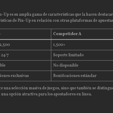
in-Up es su amplia gama de características que la hacen destaca
rísticas de Pin-Up en relación con otras plataformas de apuestas
p
Competidor A
2,500
1,500+
 24/7
Soporte limitado
ble
No disponible
ones exclusivas
Bonificaciones estándar
 una selección masiva de juegos, sino que también se distingue 
 una opción atractiva para los apostadores en línea.