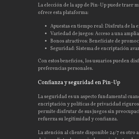
La elección de la app de Pin-Up puede traer m
ofrece esta plataforma:
Apuestas en tiempo real: Disfruta de la 
Variedad de juegos: Acceso a una ampli
Bonos atractivos: Benefíciate de promoc
Seguridad: Sistema de encriptación avan
Con estos beneficios, los usuarios pueden dis
preferencias personales.
Confianza y seguridad en Pin-Up
La seguridad es un aspecto fundamental cuando
encriptación y políticas de privacidad riguros
permite disfrutar de sus juegos sin preocupac
refuerza su legitimidad y confianza.
La atención al cliente disponible 24/7 es otro