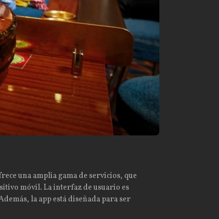
Ofrece una amplia gama de servicios, que
tivo móvil. La interfaz de usuario es
. Además, la app está diseñada para ser