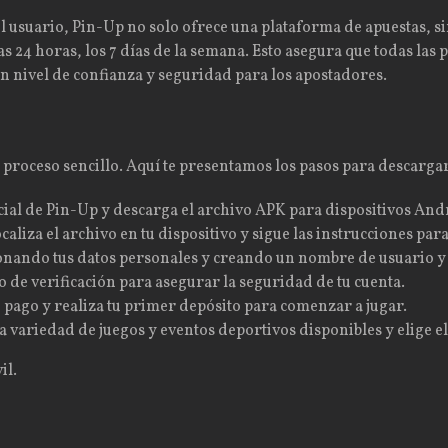
l usuario, Pin-Up no solo ofrece una plataforma de apuestas, s
 las 24 horas, los 7 días de la semana. Esto asegura que todas l
n nivel de confianza y seguridad para los apostadores.
 proceso sencillo. Aquí te presentamos los pasos para descarga
ficial de Pin-Up y descarga el archivo APK para dispositivos And
liza el archivo en tu dispositivo y sigue las instrucciones para
onando tus datos personales y creando un nombre de usuario y
 de verificación para asegurar la seguridad de tu cuenta.
pago y realiza tu primer depósito para comenzar a jugar.
 variedad de juegos y eventos deportivos disponibles y elige el
il.