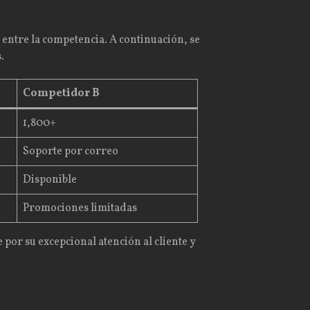
r entre la competencia. A continuación, se
.
Competidor B
1,800+
Soporte por correo
Disponible
Promociones limitadas
por su excepcional atención al cliente y