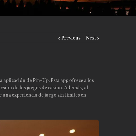
Previous
Next
 aplicación de Pin-Up. Esta app ofrece a los
rsión de los juegos de casino. Además, al
 una experiencia de juego sin límites en