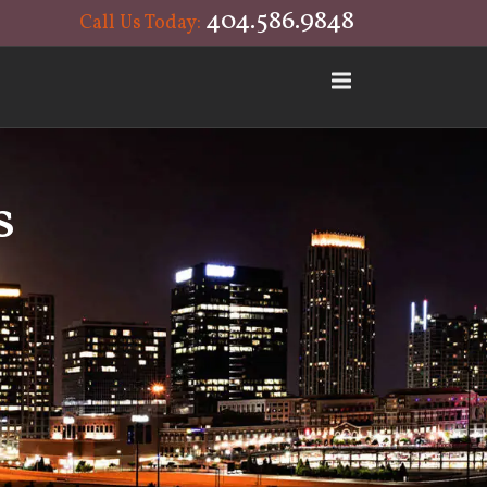
404.586.9848
Call Us Today:
s