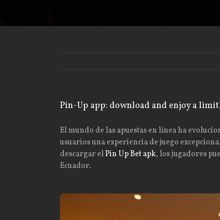
Pin-Up app: download and enjoy a limit
El mundo de las apuestas en línea ha evolucio
usuarios una experiencia de juego excepcional
descargar el
Pin Up Bet apk
, los jugadores pu
Ecuador.