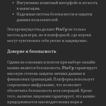
Интуитивно понятный интерфейс и легкость
в навигации.
Надежная система безопасности и защиты
данных пользователей.
Эти преимущества делают
PinUp
не только
местом для игры, но и платформой, где игроки
могут чувствовать себя уютно и защищенно.
Доверие и безопасность
Одним из основных аспектов при выборе онлайн-
казино является безопасность.
PinUp
гарантирует
высокую степень защиты личных данных и
финансовых транзакций. Платформа использует
современное шифрование, что позволяет
обеспечить безопасность всех операций. Кроме
того, наличие лицензии гарантирует, что казино
придерживается законодательных норм и