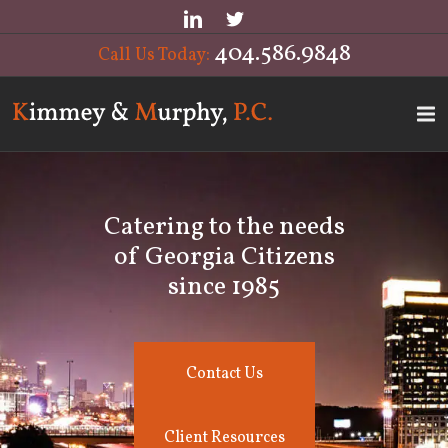
404.586.9848
Call Us Today:
Catering to the needs
of Georgia Citizens
since 1985
Contact Us
Client Resources