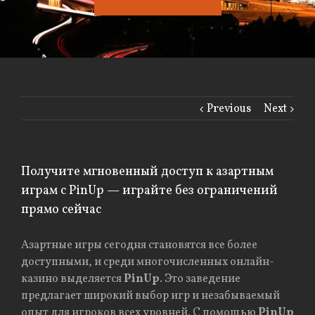
Previous
Next
Получите мгновенный доступ к азартным
играм с PinUp — играйте без ограничений
прямо сейчас
Азартные игры сегодня становятся все более
доступными, и среди многочисленных онлайн-
казино выделяется
PinUp
. Это заведение
предлагает широкий выбор игр и незабываемый
опыт для игроков всех уровней. С помощью
PinUp