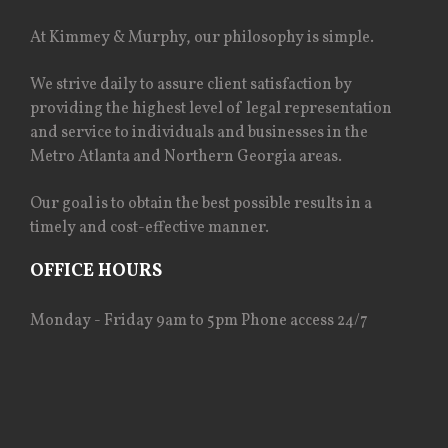
At Kimmey & Murphy, our philosophy is simple.
We strive daily to assure client satisfaction by
providing the highest level of legal representation
and service to individuals and businesses in the
Metro Atlanta and Northern Georgia areas.
Our goal is to obtain the best possible results in a
timely and cost-effective manner.
OFFICE HOURS
Monday - Friday 9am to 5pm Phone access 24/7