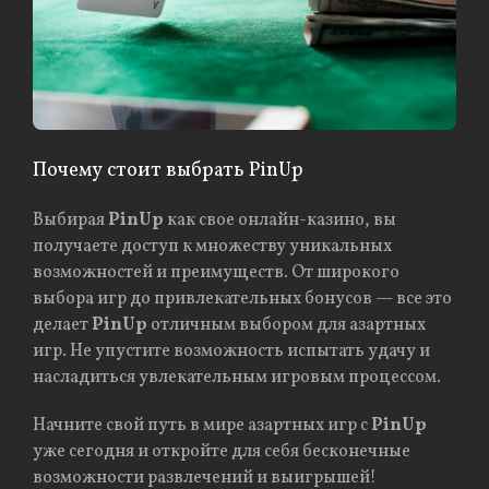
Почему стоит выбрать PinUp
Выбирая
PinUp
как свое онлайн-казино, вы
получаете доступ к множеству уникальных
возможностей и преимуществ. От широкого
выбора игр до привлекательных бонусов — все это
делает
PinUp
отличным выбором для азартных
игр. Не упустите возможность испытать удачу и
насладиться увлекательным игровым процессом.
Начните свой путь в мире азартных игр с
PinUp
уже сегодня и откройте для себя бесконечные
возможности развлечений и выигрышей!