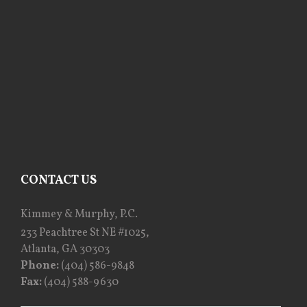
CONTACT US
Kimmey & Murphy, P.C.
233 Peachtree St NE #1025,
Atlanta, GA 30303
Phone:
(404) 586-9848
Fax:
(404) 588-9630