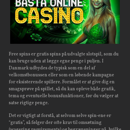
Free spins er gratis spins på udvalgte slotspil, som du
kan bruge uden at lægge egne penge i puljen. I
Danmark udbydes de typisk som en del af
velkomstbonussen eller som en løbende kampagne
for eksisterende spillere. Formålet er at give dig en
smagsprøve på spillet, så du kan opleve både grafik,
tema og eventuelle bonusfunktioner, før du vælger at
satse rigtige penge.
Det er vigtigt at forstå, at selvom selve spin‑ene er
“gratis”, så følger der ofte krav til omsætning
(wagering requirements) og begrænsninger på, hvilke