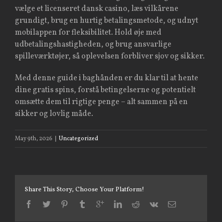
vælge et licenseret dansk casino, læs vilkårene
grundigt, brug en hurtig betalingsmetode, og udnyt
mobilappen for fleksibilitet. Hold øje med
udbetalingshastigheden, og brug ansvarlige
spilleværktøjer, så oplevelsen forbliver sjov og sikker.
Med denne guide i baghånden er du klar til at hente
dine gratis spins, forstå betingelserne og potentielt
omsætte dem til rigtige penge – alt sammen på en
sikker og lovlig måde.
May 9th, 2026
|
Uncategorized
Share This Story, Choose Your Platform!