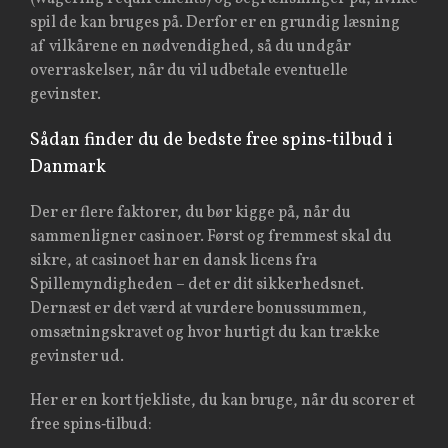
spil de kan bruges på. Derfor er en grundig læsning
af vilkårene en nødvendighed, så du undgår
overraskelser, når du vil udbetale eventuelle
gevinster.
Sådan finder du de bedste free spins‑tilbud i
Danmark
Der er flere faktorer, du bør kigge på, når du
sammenligner casinoer. Først og fremmest skal du
sikre, at casinoet har en dansk licens fra
Spillemyndigheden – det er dit sikkerhedsnet.
Dernæst er det værd at vurdere bonussummen,
omsætningskravet og hvor hurtigt du kan trække
gevinster ud.
Her er en kort tjekliste, du kan bruge, når du scorer et
free spins‑tilbud: