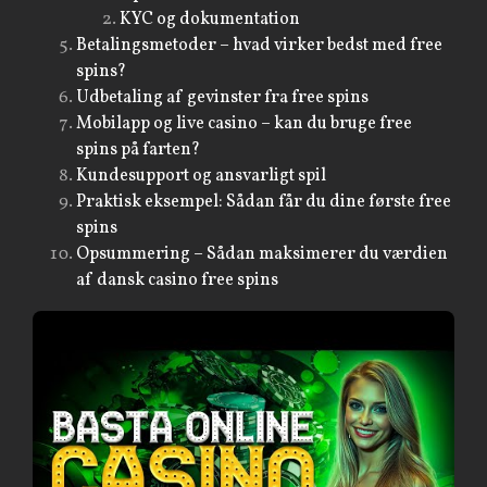
KYC og dokumentation
Betalingsmetoder – hvad virker bedst med free
spins?
Udbetaling af gevinster fra free spins
Mobilapp og live casino – kan du bruge free
spins på farten?
Kundesupport og ansvarligt spil
Praktisk eksempel: Sådan får du dine første free
spins
Opsummering – Sådan maksimerer du værdien
af dansk casino free spins